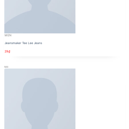
MEN
Jeansmaker Tee Lee Jeans
29
₫
Mới