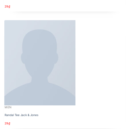
29
₫
MEN
Randal Tee Jack & Jones
29
₫