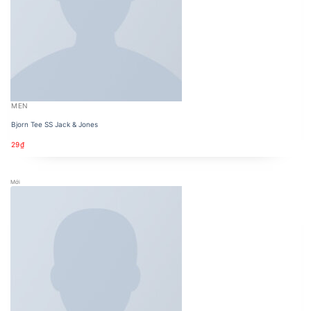
MEN
Bjorn Tee SS Jack & Jones
29
₫
Mới