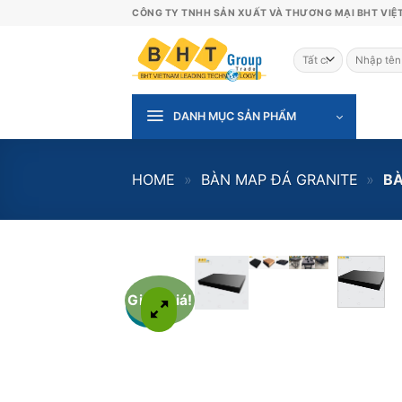
Bỏ
CÔNG TY TNHH SẢN XUẤT VÀ THƯƠNG MẠI BHT VIỆ
qua
nội
Tìm
dung
kiếm:
DANH MỤC SẢN PHẨM
HOME
»
BÀN MAP ĐÁ GRANITE
»
BÀ
Giảm giá!