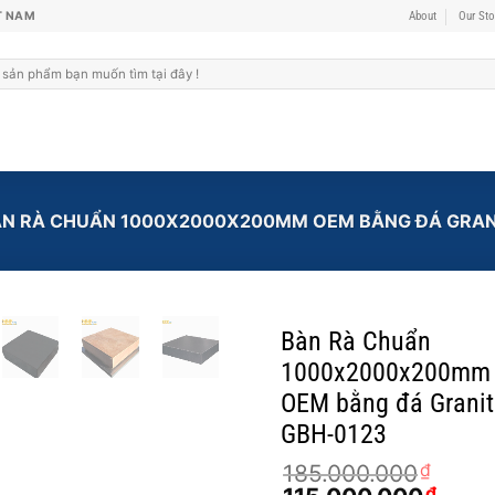
T NAM
About
Our Sto
N RÀ CHUẨN 1000X2000X200MM OEM BẰNG ĐÁ GRAN
Bàn Rà Chuẩn
1000x2000x200mm
OEM bằng đá Granit
GBH-0123
185.000.000
₫
₫