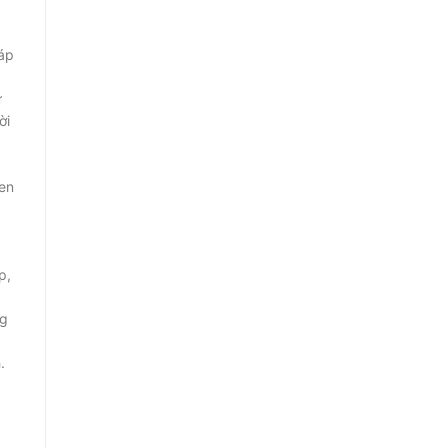
áp
000.000₫.
ư
̀i
en
p,
ng
.
mm OEM bằng đá Granite GBH-0123 số lượng