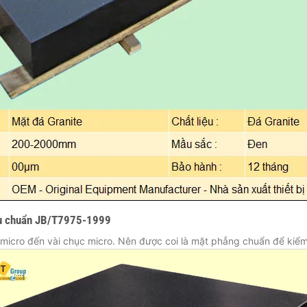
iêu chuẩn JB/T7975-1999
micro đến vài chục micro. Nên được coi là mặt phẳng chuẩn để kiể