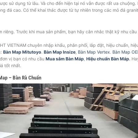
ược sử dụng từ lâu. Và cho đến hiện tại nó vẫn được rất ưa chuộng
ng đá cao. Có thể khai thác được từ tự nhiên trong các mỏ đá granit
riêng. Trước khi mua sản phẩm, bạn hãy cân nhắc thật kỹ nhu cầu va
HT VIETNAM chuyên nhập khẩu, phân phối, lắp đặt, hiệu chuẩn, hiệu ch
g:
Bàn Map Mitutoyo
.
Bàn Map Insize
,
Bàn Map Vertex
.
Bàn Map OE
đơn vị bạn có nhu cầu
Mua sắm Bàn Máp
,
Hiệu chuẩn Bàn Máp
.
Hay 
́ tốt nhất.
 Map – Bàn Rà Chuẩn