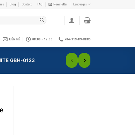
res
Blog
Contact
FAQ
Newsletter
Languages
LIÊN HỆ
08:00 - 17:00
+84-919-89-8885
ITE GBH-0123
e