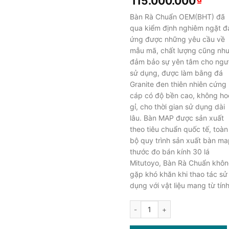
Giá
Giá
115.000.000
gốc
hiện
Bàn Rà Chuẩn OEM(BHT) đã
là:
tại
qua kiểm định nghiêm ngặt đ
185.000.000₫.
là:
ứng được những yêu cầu về
115.
mẫu mã, chất lượng cũng nh
đảm bảo sự yên tâm cho ngươ
sử dụng, được làm bằng đá
Granite đen thiên nhiên cứng
cáp có độ bền cao, không ho
gỉ, cho thời gian sử dụng dài
lâu. Bàn MAP được sản xuất
theo tiêu chuẩn quốc tế, toàn
bộ quy trình sản xuất bàn ma
thước đo bán kính 30 lá
Mitutoyo, Bàn Rà Chuẩn khô
gặp khó khăn khi thao tác sử
dụng với vật liệu mang từ tính
Bàn Rà Chuẩn 1000x2000x200